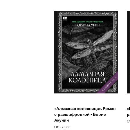
«Алмазная колесница». Роман
«
с расшифровкой - Борис
р
Акунин
О
От £28.00