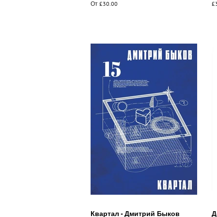
От £30.00
О
£
ц
Квартал - Дмитрий Быков
Д