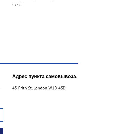
Обычная
£23.00
цена
Адрес пункта самовывоза:
е
45 Frith St, London W1D 4SD