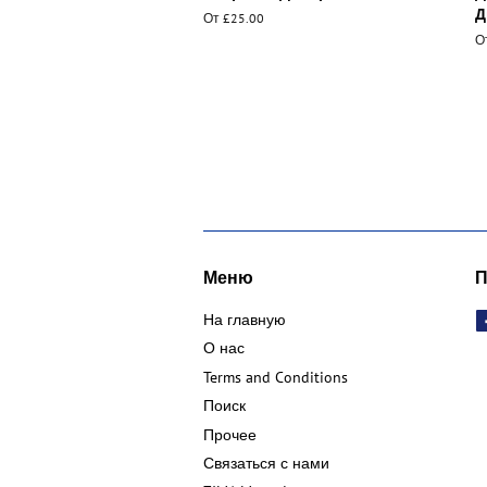
Д
От £25.00
О
Меню
П
На главную
О нас
Terms and Conditions
Поиск
Прочее
Связаться с нами