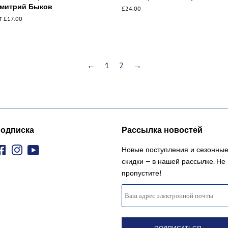
митрий Быков
Обычная
£24.00
цена
т £17.00
←
1
2
→
одписка
Рассылка новостей
Facebook
Instagram
YouTube
Новые поступления и сезонны
скидки — в нашей рассылке. Не
пропустите!