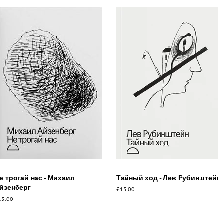
е трогай нас - Михаил
Тайный ход - Лев Рубинштей
йзенберг
Обычная
£15.00
цена
бычная
15.00
ена