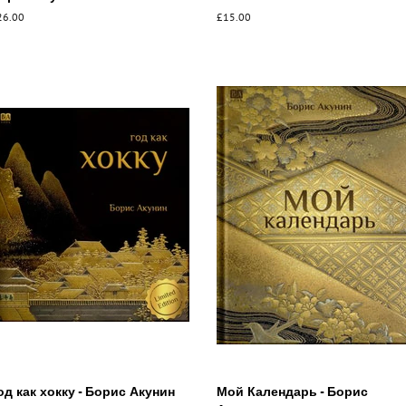
бычная
26.00
Обычная
£15.00
ена
цена
од как хокку - Борис Акунин
Мой Календарь - Борис