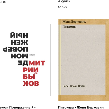
Акунин
бычная
35.00
ена
Обычная
£47.00
цена
емон Поверженный -
Питомцы - Женя Беркович