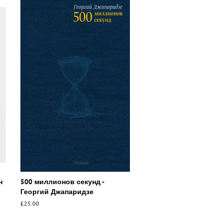
н
500 миллионов секунд -
Георгий Джапаридзе
Обычная
£25.00
цена