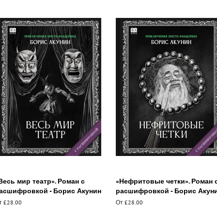
Весь мир театр». Роман с
«Нефритовые четки». Роман 
асшифровкой - Борис Акунин
расшифровкой - Борис Акун
т £28.00
От £28.00