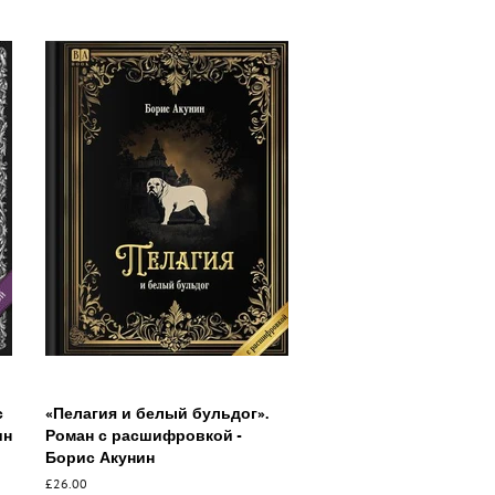
с
«Пелагия и белый бульдог».
ин
Роман с расшифровкой -
Борис Акунин
Обычная
£26.00