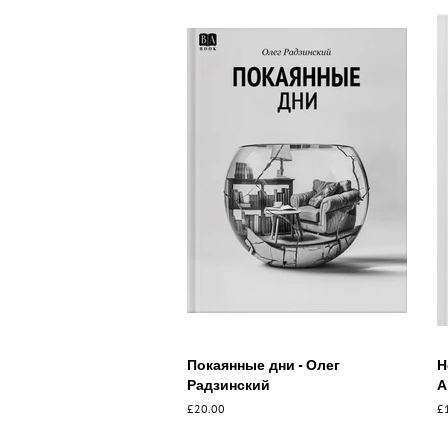
Покаянные дни - Олег
Н
Радзинский
А
Обычная
£20.00
О
£
цена
ц