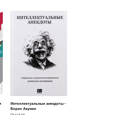
цена
и
Интеллектуальные анекдоты -
Борис Акунин
От £18.00