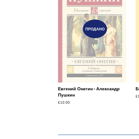
ПРОДАНО
Евгений Онегин - Александр
Б
Пушкин
О
£
ц
Обычная
£10.00
цена