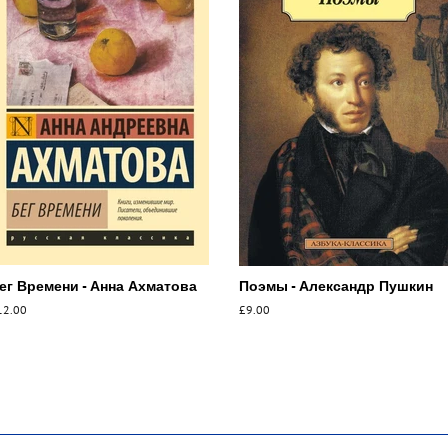
ег Времени - Анна Ахматова
Поэмы - Александр Пушкин
бычная
12.00
Обычная
£9.00
ена
цена