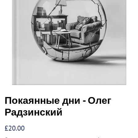
Покаянные дни - Олег
Радзинский
Обычная
Цена
£20.00
цена
со