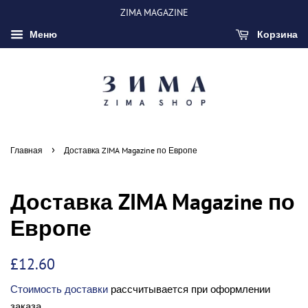
ZIMA MAGAZINE
Меню
Корзина
›
Главная
Доставка ZIMA Magazine по Европе
Доставка ZIMA Magazine по
Европе
Обычная
Цена
£12.60
цена
со
Стоимость доставки
рассчитывается при оформлении
скидкой
заказа.