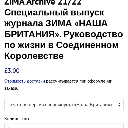
ZIMA Archive 21/22
Специальный выпуск
журнала ЗИМА «НАША
БРИТАНИЯ». Руководство
по жизни в Соединенном
Королевстве
Обычная
Цена
£3.00
цена
со
Стоимость доставки
рассчитывается при оформлении
скидкой
заказа.
Количество