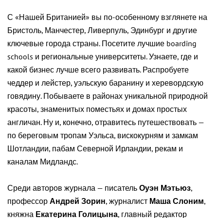
С «Нашей Британией» вы по-особенному взглянете на
Бристоль, Манчестер, Ливерпуль, Эдинбург и другие
ключевые города страны. Посетите лучшие boarding
schools и региональные университеты. Узнаете, где и
какой бизнес лучше всего развивать. Распробуете
чеддер и лейстер, уэльскую баранину и херевордскую
говядину. Побываете в районах уникальной природной
красоты, знаменитых поместьях и домах простых
англичан. Ну и, конечно, отравитесь путешествовать —
по береговым тропам Уэльса, вискокурням и замкам
Шотландии, пабам Северной Ирландии, рекам и
каналам Мидландс.
Среди авторов журнала — писатель
Оуэн Мэтьюз
,
профессор
Андрей Зорин
, журналист
Маша Слоним
,
княжна
Екатерина Голицына
, главный редактор